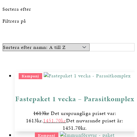
Sortera efter
Filtrera på
Kampanj
Fastepaket 1 vecka – Parasitkomplex
1613
kr
Det ursprungliga priset var:
1613kr.
1451.70
kr
Det nuvarande priset är:
1451.70kr.
Kampanj