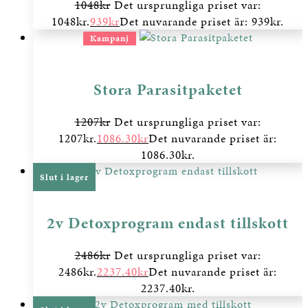
1048
kr
Det ursprungliga priset var:
1048kr.
939
kr
Det nuvarande priset är: 939kr.
Kampanj
Stora Parasitpaketet
1207
kr
Det ursprungliga priset var:
1207kr.
1086.30
kr
Det nuvarande priset är:
1086.30kr.
Slut i lager
2v Detoxprogram endast tillskott
2486
kr
Det ursprungliga priset var:
2486kr.
2237.40
kr
Det nuvarande priset är:
2237.40kr.