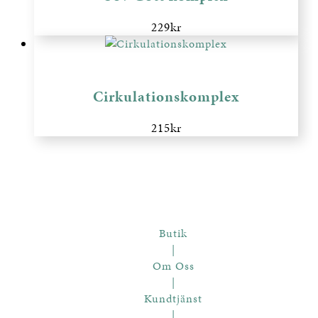
229
kr
Cirkulationskomplex
215
kr
Butik
|
Om Oss
|
Kundtjänst
|