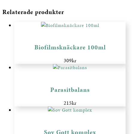
Relaterade produkter
Biofilmsknäckare 100ml
309
kr
Parasitbalans
215
kr
Sov Gott komplex