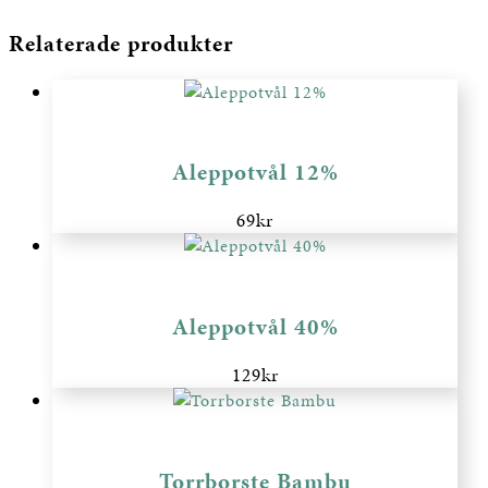
Relaterade produkter
Aleppotvål 12%
69
kr
Aleppotvål 40%
129
kr
Torrborste Bambu