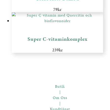
79
kr
Super C-vitaminkomplex
239
kr
Butik
|
Om Oss
|
Kundtjänst