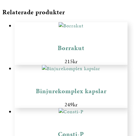
Relaterade produkter
Borrakut
215
kr
Binjurekomplex kapslar
249
kr
Consti-P