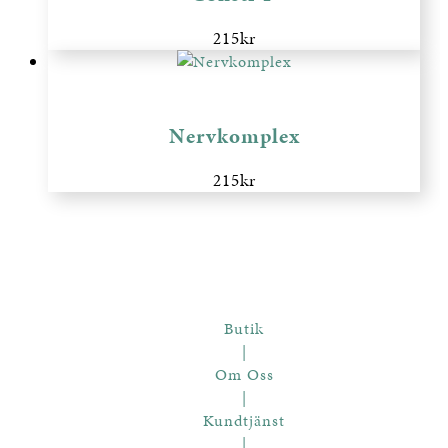
215
kr
Nervkomplex
215
kr
Butik
|
Om Oss
|
Kundtjänst
|