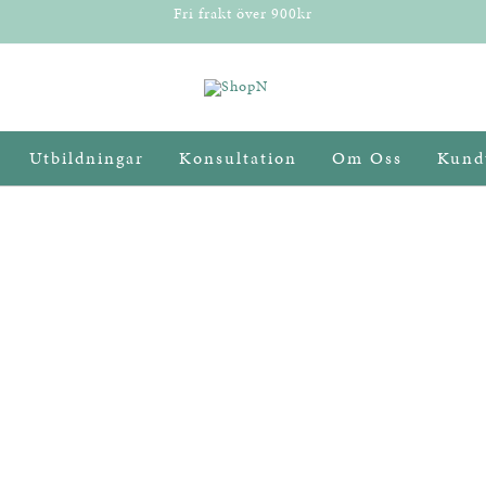
Fri frakt över 900kr
Utbildningar
Konsultation
Om Oss
Kund