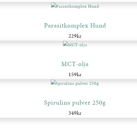
Parasitkomplex Hund
229
kr
MCT-olja
159
kr
Spirulina pulver 250g
349
kr