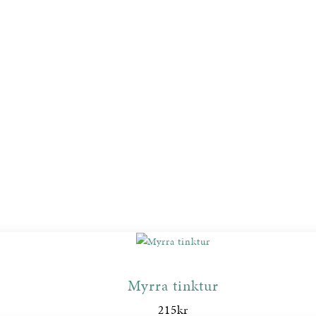
Myrra tinktur
215
kr