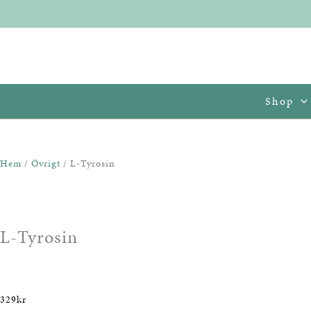
Hoppa
L-
till
Tyrosin
innehåll
mängd
Shop
Hem
/
Övrigt
/ L-Tyrosin
L-Tyrosin
329
kr