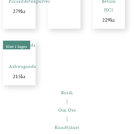
Parasitdetoxpulver
Betain
HCl
279
kr
229
kr
Slut i lager
Ashwaganda
215
kr
Butik
|
Om Oss
|
Kundtjänst