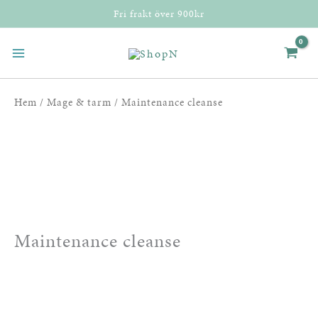
Hoppa
Fri frakt över 900kr
till
innehåll
Hem
/
Mage & tarm
/ Maintenance cleanse
Maintenance cleanse