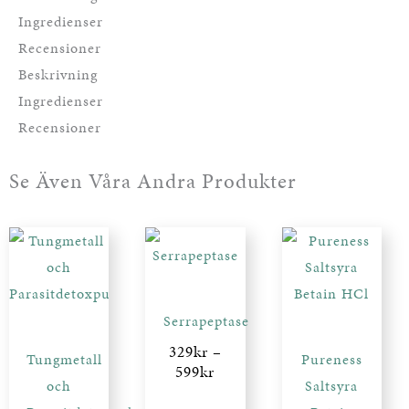
Ingredienser
Recensioner
Beskrivning
Ingredienser
Recensioner
Se Även Våra Andra Produkter
Prisintervall:
329kr
till
599kr
Serrapeptase
329
kr
–
Tungmetall
Pureness
599
kr
och
Saltsyra