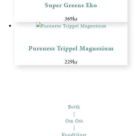
Super Greens Eko
369
kr
Pureness Trippel Magnesium
229
kr
Butik
|
Om Oss
|
Kundtjänst