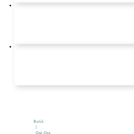
Butik
|
Om Oss