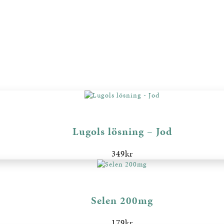
Lugols lösning – Jod
349
kr
Selen 200mg
179
kr