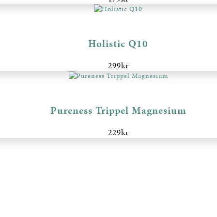
Holistic Q10
299
kr
Pureness Trippel Magnesium
229
kr