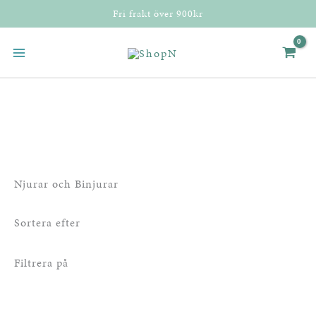
Hoppa
Fri frakt över 900kr
till
innehåll
Njurar och Binjurar
Sortera efter
Filtrera på