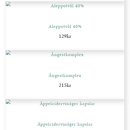
Aleppotvål 40%
129
kr
Ångestkomplex
215
kr
Äppelcidervinäger kapslar