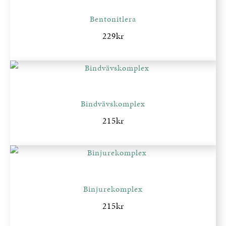
Bentonitlera
229
kr
Bindvävskomplex
215
kr
Binjurekomplex
215
kr