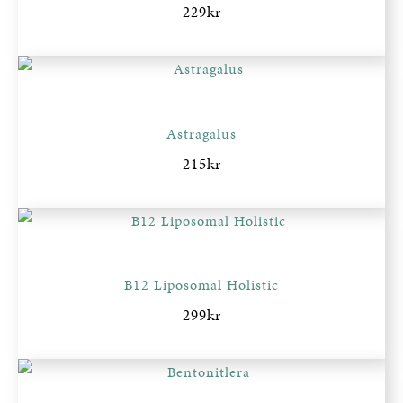
229
kr
Astragalus
215
kr
B12 Liposomal Holistic
299
kr