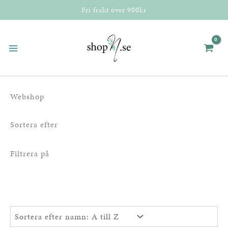
Hoppa
Fri frakt över 900kr
till
innehåll
Webshop
Sortera efter
Filtrera på