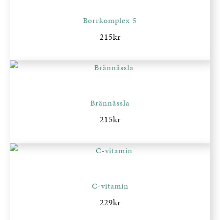
Borrkomplex 5
215
kr
Brännässla
215
kr
C-vitamin
229
kr