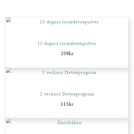
15 dagars tarmdetoxpulver
259
kr
2 veckors Detoxprogram
115
kr