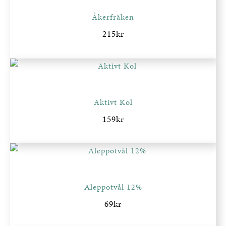
Åkerfräken
215
kr
Aktivt Kol
159
kr
Aleppotvål 12%
69
kr