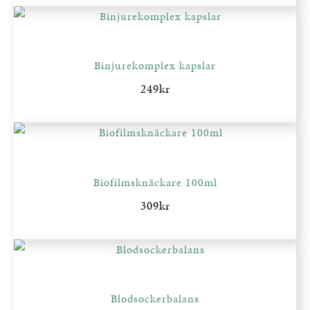
Binjurekomplex kapslar
249
kr
Biofilmsknäckare 100ml
309
kr
Blodsockerbalans