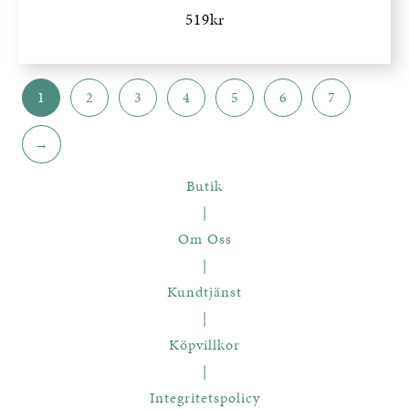
519
kr
1
2
3
4
5
6
7
→
Butik
|
Om Oss
|
Kundtjänst
|
Köpvillkor
|
Integritetspolicy